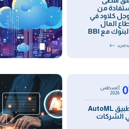
ق أقصى
تفادة من
جل كلاود في
اع المال
بنوك مع BBI
ة المزيد
0
أغسطس
2026
تطبيق AutoML
 الشركات