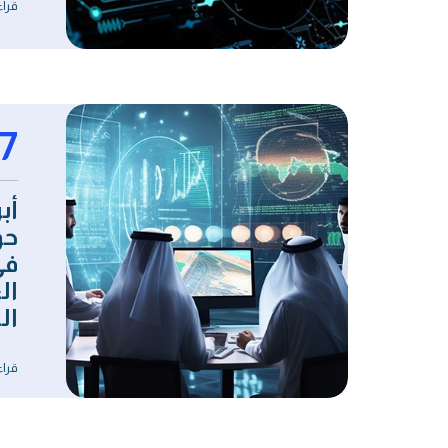
قراء
7
أب
حو
في
ال
ال
قراء