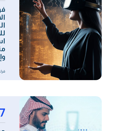
فو
ال
ال
لل
اس
مت
وإ
قراء
7