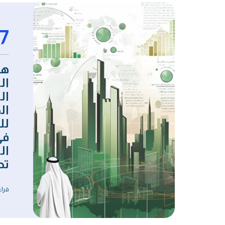
7
هل
ال
ال
ال
لل
في
ال
تح
قراء