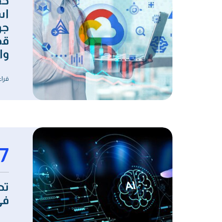
حق
اس
جو
قط
وال
قراء
7
في