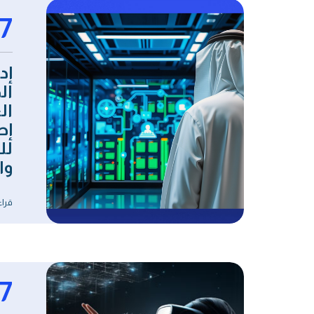
7
إد
ال
ال
إط
لل
وا
قراء
7